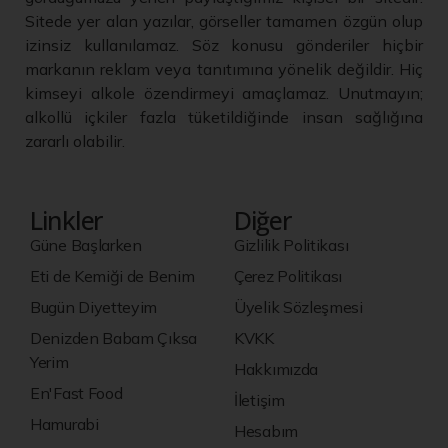
Sitede yer alan yazılar, görseller tamamen özgün olup
izinsiz kullanılamaz. Söz konusu gönderiler hiçbir
markanın reklam veya tanıtımına yönelik değildir. Hiç
kimseyi alkole özendirmeyi amaçlamaz. Unutmayın;
alkollü içkiler fazla tüketildiğinde insan sağlığına
zararlı olabilir.
Linkler
Diğer
Güne Başlarken
Gizlilik Politikası
Eti de Kemiği de Benim
Çerez Politikası
Bugün Diyetteyim
Üyelik Sözleşmesi
Denizden Babam Çıksa
KVKK
Yerim
Hakkımızda
En'Fast Food
İletişim
Hamurabi
Hesabım