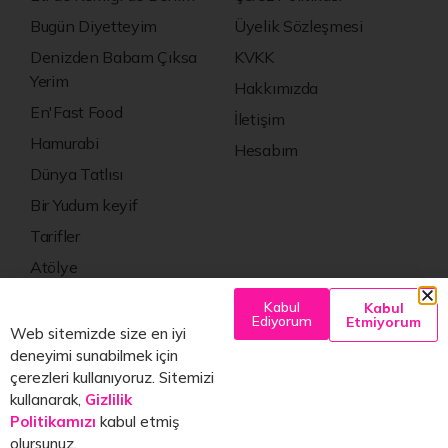
Bugün Diyetteyim
Üyelik Sözleşmesi
Denizden Babam Çıksa
KVKK
Yerim
Hakkımızda
En'Fast Food
İletişim
Hamurabi
Hesabım
Dünya Tatlısı
Bir Yudum keyif
Tarifler
Atölye
Kültür Sanat
Kabul
Kabul
Ediyorum
Etmiyorum
Web sitemizde size en iyi
deneyimi sunabilmek için
çerezleri kullanıyoruz. Sitemizi
kullanarak,
Gizlilik
bugün
NE
yesem
?
Politikamızı
kabul etmiş
© 2025 bgnneyesem.com
olursunuz.