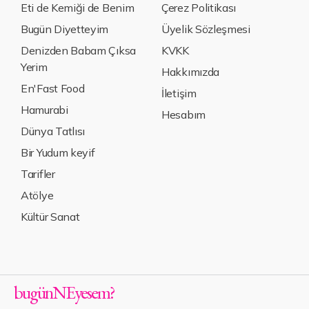
Eti de Kemiği de Benim
Çerez Politikası
Bugün Diyetteyim
Üyelik Sözleşmesi
Denizden Babam Çıksa
KVKK
Yerim
Hakkımızda
En'Fast Food
İletişim
Hamurabi
Hesabım
Dünya Tatlısı
Bir Yudum keyif
Tarifler
Atölye
Kültür Sanat
bugün
NE
yesem
?