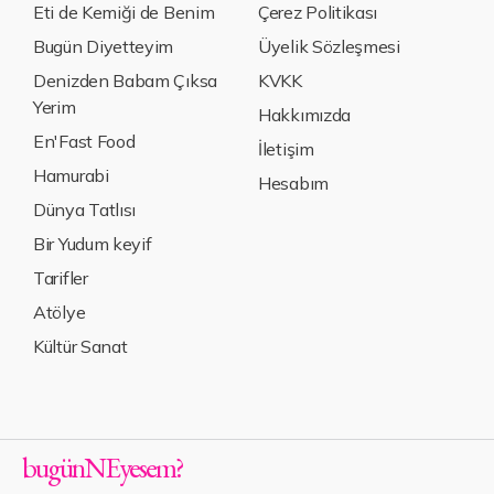
Eti de Kemiği de Benim
Çerez Politikası
Bugün Diyetteyim
Üyelik Sözleşmesi
Denizden Babam Çıksa
KVKK
Yerim
Hakkımızda
En'Fast Food
İletişim
Hamurabi
Hesabım
Dünya Tatlısı
Bir Yudum keyif
Tarifler
Atölye
Kültür Sanat
bugün
NE
yesem
?