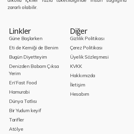
alkollü içkiler fazla tüketildiğinde insan sağlığına
zararlı olabilir.
Linkler
Diğer
Güne Başlarken
Gizlilik Politikası
Eti de Kemiği de Benim
Çerez Politikası
Bugün Diyetteyim
Üyelik Sözleşmesi
Denizden Babam Çıksa
KVKK
Yerim
Hakkımızda
En'Fast Food
İletişim
Hamurabi
Hesabım
Dünya Tatlısı
Bir Yudum keyif
Tarifler
Atölye