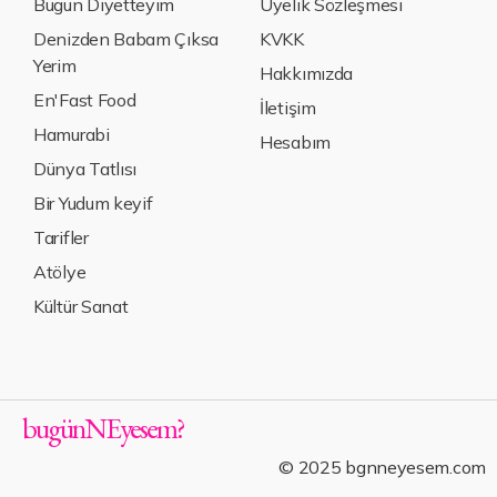
Bugün Diyetteyim
Üyelik Sözleşmesi
Denizden Babam Çıksa
KVKK
Yerim
Hakkımızda
En'Fast Food
İletişim
Hamurabi
Hesabım
Dünya Tatlısı
Bir Yudum keyif
Tarifler
Atölye
Kültür Sanat
bugün
NE
yesem
?
© 2025 bgnneyesem.com