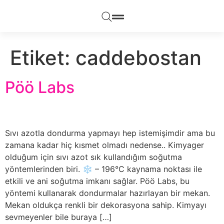
Etiket:
caddebostan
Pöö Labs
Sıvı azotla dondurma yapmayı hep istemişimdir ama bu
zamana kadar hiç kısmet olmadı nedense.. Kimyager
olduğum için sıvı azot sık kullandığım soğutma
yöntemlerinden biri. ❄️ – 196°C kaynama noktası ile
etkili ve ani soğutma imkanı sağlar. Pöö Labs, bu
yöntemi kullanarak dondurmalar hazırlayan bir mekan.
Mekan oldukça renkli bir dekorasyona sahip. Kimyayı
sevmeyenler bile buraya […]