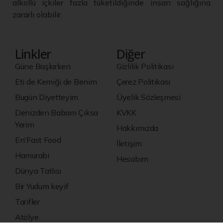
alkollü içkiler fazla tüketildiğinde insan sağlığına
zararlı olabilir.
Linkler
Diğer
Güne Başlarken
Gizlilik Politikası
Eti de Kemiği de Benim
Çerez Politikası
Bugün Diyetteyim
Üyelik Sözleşmesi
Denizden Babam Çıksa
KVKK
Yerim
Hakkımızda
En'Fast Food
İletişim
Hamurabi
Hesabım
Dünya Tatlısı
Bir Yudum keyif
Tarifler
Atölye