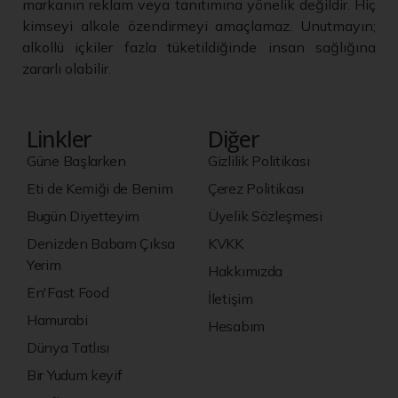
markanın reklam veya tanıtımına yönelik değildir. Hiç
kimseyi alkole özendirmeyi amaçlamaz. Unutmayın;
alkollü içkiler fazla tüketildiğinde insan sağlığına
zararlı olabilir.
Linkler
Diğer
Güne Başlarken
Gizlilik Politikası
Eti de Kemiği de Benim
Çerez Politikası
Bugün Diyetteyim
Üyelik Sözleşmesi
Denizden Babam Çıksa
KVKK
Yerim
Hakkımızda
En'Fast Food
İletişim
Hamurabi
Hesabım
Dünya Tatlısı
Bir Yudum keyif