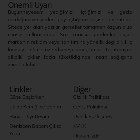
Önemli Uyarı
Bugunneyesem yediğimizi, içtiğimizi ve gezip
gördüğümüzü yerleri paylaştığımız kişisel bir sitedir.
Sitede yer alan yazılar, görseller tamamen özgün olup
izinsiz kullanılamaz. Söz konusu gönderiler hiçbir
markanın reklam veya tanıtımına yönelik değildir. Hiç
kimseyi alkole özendirmeyi amaçlamaz. Unutmayın;
alkollü içkiler fazla tüketildiğinde insan sağlığına
zararlı olabilir.
Linkler
Diğer
Güne Başlarken
Gizlilik Politikası
Eti de Kemiği de Benim
Çerez Politikası
Bugün Diyetteyim
Üyelik Sözleşmesi
Denizden Babam Çıksa
KVKK
Yerim
Hakkımızda