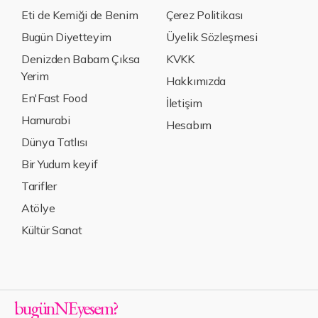
Eti de Kemiği de Benim
Çerez Politikası
Bugün Diyetteyim
Üyelik Sözleşmesi
Denizden Babam Çıksa
KVKK
Yerim
Hakkımızda
En'Fast Food
İletişim
Hamurabi
Hesabım
Dünya Tatlısı
Bir Yudum keyif
Tarifler
Atölye
Kültür Sanat
bugün
NE
yesem
?