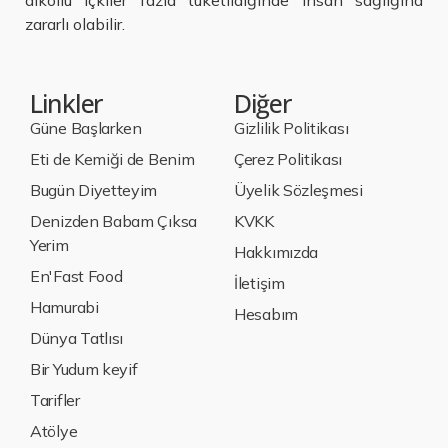
alkollü içkiler fazla tüketildiğinde insan sağlığına
zararlı olabilir.
Linkler
Diğer
Güne Başlarken
Gizlilik Politikası
Eti de Kemiği de Benim
Çerez Politikası
Bugün Diyetteyim
Üyelik Sözleşmesi
Denizden Babam Çıksa
KVKK
Yerim
Hakkımızda
En'Fast Food
İletişim
Hamurabi
Hesabım
Dünya Tatlısı
Bir Yudum keyif
Tarifler
Atölye