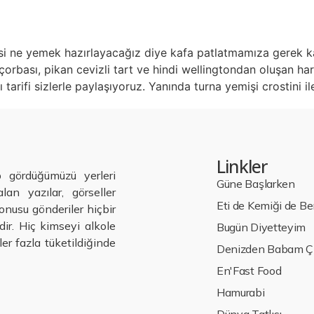
esi ne yemek hazırlayacağız diye kafa patlatmamıza gerek 
rbası, pikan cevizli tart ve hindi wellingtondan oluşan harika
 tarifi sizlerle paylaşıyoruz. Yanında turna yemişi crostini i
Linkler
p gördüğümüzü yerleri
Güne Başlarken
lan yazılar, görseller
Eti de Kemiği de B
nusu gönderiler hiçbir
ir. Hiç kimseyi alkole
Bugün Diyetteyim
er fazla tüketildiğinde
Denizden Babam Çı
En'Fast Food
Hamurabi