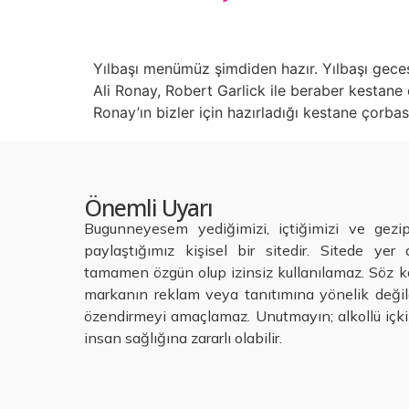
Yılbaşı menümüz şimdiden hazır. Yılbaşı gec
Ali Ronay, Robert Garlick ile beraber kestane ço
Ronay’ın bizler için hazırladığı kestane çorbası
Önemli Uyarı
Bugunneyesem yediğimizi, içtiğimizi ve gezi
paylaştığımız kişisel bir sitedir. Sitede yer a
tamamen özgün olup izinsiz kullanılamaz. Söz ko
markanın reklam veya tanıtımına yönelik değild
özendirmeyi amaçlamaz. Unutmayın; alkollü içkil
insan sağlığına zararlı olabilir.