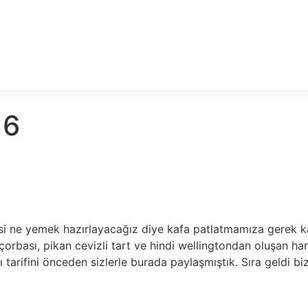
16
i
esi ne yemek hazırlayacağız diye kafa patlatmamıza gerek 
rbası, pikan cevizli tart ve hindi wellingtondan oluşan harika
sı tarifini önceden sizlerle burada paylaşmıştık. Sıra geldi 