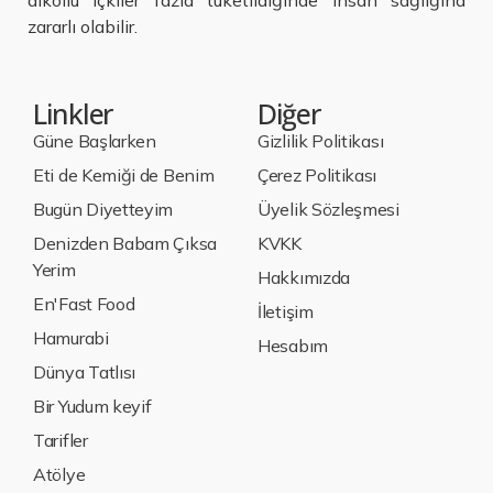
alkollü içkiler fazla tüketildiğinde insan sağlığına
zararlı olabilir.
Linkler
Diğer
Güne Başlarken
Gizlilik Politikası
Eti de Kemiği de Benim
Çerez Politikası
Bugün Diyetteyim
Üyelik Sözleşmesi
Denizden Babam Çıksa
KVKK
Yerim
Hakkımızda
En'Fast Food
İletişim
Hamurabi
Hesabım
Dünya Tatlısı
Bir Yudum keyif
Tarifler
Atölye