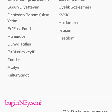
Bugün Diyetteyim
Üyelik Sözleşmesi
Denizden Babam Çıksa
KVKK
Yerim
Hakkımızda
En'Fast Food
İletişim
Hamurabi
Hesabım
Dünya Tatlısı
Bir Yudum keyif
Tarifler
Atölye
Kültür Sanat
bugün
NE
yesem
?
© 2025 bgnneyesem.com