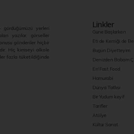
Linkler
p gördüğümüzü yerleri
Güne Başlarken
lan yazılar, görseller
Eti de Kemiği de B
nusu gönderiler hiçbir
ir. Hiç kimseyi alkole
Bugün Diyetteyim
er fazla tüketildiğinde
Denizden Babam Çı
En'Fast Food
Hamurabi
Dünya Tatlısı
Bir Yudum keyif
Tarifler
Atölye
Kültür Sanat