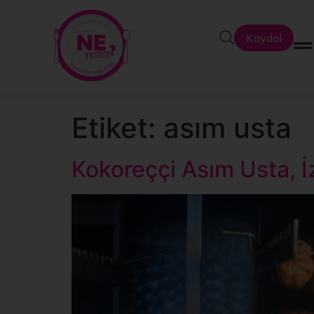
Kaydol
Etiket:
asım usta
Kokoreççi Asım Usta, İ