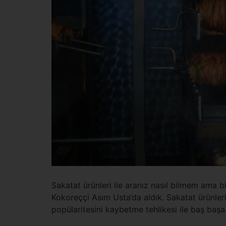
Sakatat ürünleri ile aranız nasıl bilmem ama b
Kokoreççi Asım Usta‘da aldık. Sakatat ürünle
popülaritesini kaybetme tehlikesi ile baş baş