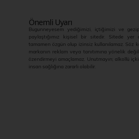
Önemli Uyarı
Bugunneyesem yediğimizi, içtiğimizi ve gezi
paylaştığımız kişisel bir sitedir. Sitede yer a
tamamen özgün olup izinsiz kullanılamaz. Söz ko
markanın reklam veya tanıtımına yönelik değild
özendirmeyi amaçlamaz. Unutmayın; alkollü içkil
insan sağlığına zararlı olabilir.