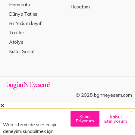
Hamurabi
Hesabım
Dünya Tatlısı
Bir Yudum keyif
Tarifler
Atölye
Kültür Sanat
bugün
NE
yesem
?
© 2025 bgnneyesem.com
Kabul
Kabul
Ediyorum
Etmiyorum
Web sitemizde size en iyi
deneyimi sunabilmek için