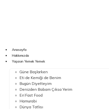
İçeriğe
atla
Anasayfa
Hakkımızda
Yaşasın Yemek Yemek
Güne Başlarken
Eti de Kemiği de Benim
Bugün Diyetteyim
Denizden Babam Çıksa Yerim
En’Fast Food
Hamurabi
Dünya Tatlısı