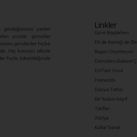
Linkler
p gördüğümüzü yerleri
Güne Başlarken
lan yazılar, görseller
Eti de Kemiği de B
nusu gönderiler hiçbir
ir. Hiç kimseyi alkole
Bugün Diyetteyim
er fazla tüketildiğinde
Denizden Babam Çı
En'Fast Food
Hamurabi
Dünya Tatlısı
Bir Yudum keyif
Tarifler
Atölye
Kültür Sanat