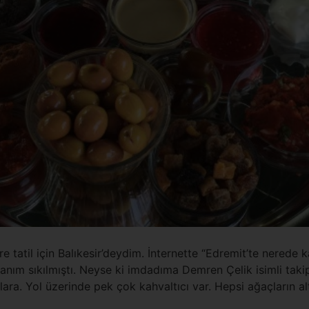
 tatil için Balıkesir’deydim. İnternette “Edremit’te nerede k
ım sıkılmıştı. Neyse ki imdadıma Demren Çelik isimli takipç
ra. Yol üzerinde pek çok kahvaltıcı var. Hepsi ağaçların al