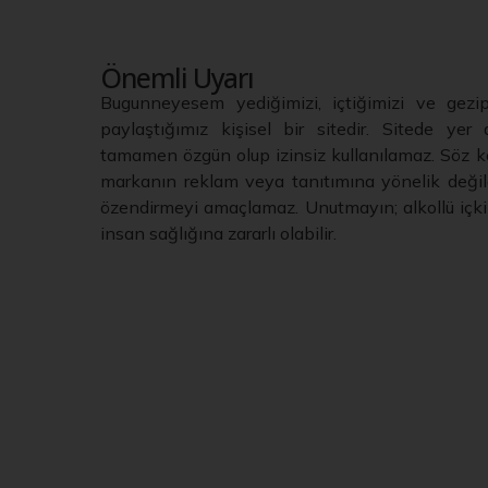
Önemli Uyarı
Bugunneyesem yediğimizi, içtiğimizi ve gezi
paylaştığımız kişisel bir sitedir. Sitede yer a
tamamen özgün olup izinsiz kullanılamaz. Söz ko
markanın reklam veya tanıtımına yönelik değild
özendirmeyi amaçlamaz. Unutmayın; alkollü içkil
insan sağlığına zararlı olabilir.