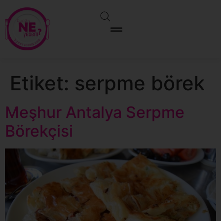
Etiket:
serpme börek
Meşhur Antalya Serpme
Börekçisi