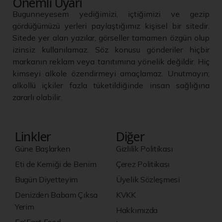
Önemli Uyarı
Bugunneyesem yediğimizi, içtiğimizi ve gezip
gördüğümüzü yerleri paylaştığımız kişisel bir sitedir.
Sitede yer alan yazılar, görseller tamamen özgün olup
izinsiz kullanılamaz. Söz konusu gönderiler hiçbir
markanın reklam veya tanıtımına yönelik değildir. Hiç
kimseyi alkole özendirmeyi amaçlamaz. Unutmayın;
alkollü içkiler fazla tüketildiğinde insan sağlığına
zararlı olabilir.
Linkler
Diğer
Güne Başlarken
Gizlilik Politikası
Eti de Kemiği de Benim
Çerez Politikası
Bugün Diyetteyim
Üyelik Sözleşmesi
Denizden Babam Çıksa
KVKK
Yerim
Hakkımızda