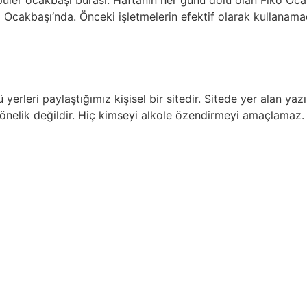
opüler ocakbaşı burası. Haftanın her günü dolu olan Fiko O
o Ocakbaşı‘nda. Önceki işletmelerin efektif olarak kullana
rleri paylaştığımız kişisel bir sitedir. Sitede yer alan yaz
nelik değildir. Hiç kimseyi alkole özendirmeyi amaçlamaz. U