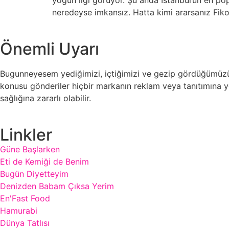
yoğun ilgi görüyor. Şu anda İstanbul’un en p
neredeyse imkansız. Hatta kimi ararsanız Fik
Önemli Uyarı
Bugunneyesem yediğimizi, içtiğimizi ve gezip gördüğümüzü ye
konusu gönderiler hiçbir markanın reklam veya tanıtımına yö
sağlığına zararlı olabilir.
Linkler
Güne Başlarken
Eti de Kemiği de Benim
Bugün Diyetteyim
Denizden Babam Çıksa Yerim
En'Fast Food
Hamurabi
Dünya Tatlısı