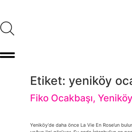
Etiket:
yeniköy oc
Fiko Ocakbaşı, Yenikö
Yeniköy‘de daha önce La Vie En Rose’un bulun