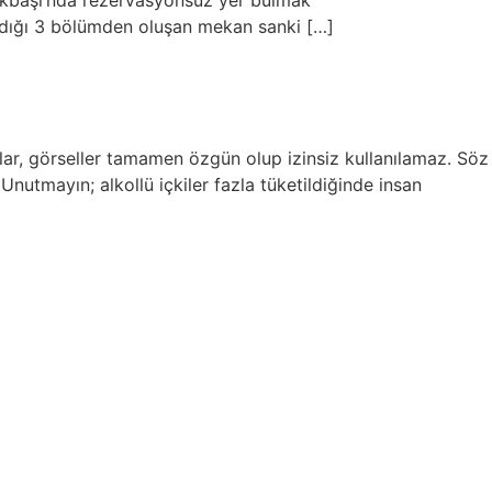
cakbaşı‘nda rezervasyonsuz yer bulmak
madığı 3 bölümden oluşan mekan sanki […]
ılar, görseller tamamen özgün olup izinsiz kullanılamaz. Söz
nutmayın; alkollü içkiler fazla tüketildiğinde insan