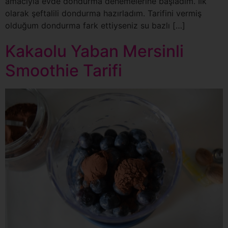
amacıyla evde dondurma denemelerine başladım. İlk
olarak şeftalili dondurma hazırladım. Tarifini vermiş
olduğum dondurma fark ettiyseniz su bazlı […]
Kakaolu Yaban Mersinli
Smoothie Tarifi