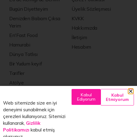
Bugün Diyetteyim
Üyelik Sözleşmesi
Denizden Babam Çıksa
KVKK
Yerim
Hakkımızda
En'Fast Food
İletişim
Hamurabi
Hesabım
Dünya Tatlısı
Bir Yudum keyif
Tarifler
Atölye
Kültür Sanat
Kabul
Kabul
Ediyorum
Etmiyorum
Web sitemizde size en iyi
deneyimi sunabilmek için
çerezleri kullanıyoruz. Sitemizi
kullanarak,
Gizlilik
bugün
NE
yesem
?
Politikamızı
kabul etmiş
© 2025 bgnneyesem.com
olursunuz.