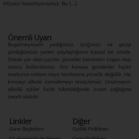
ihtiyacı hissediyorsunuz. Bu […]
Önemli Uyarı
Bugunneyesem yediğimizi, içtiğimizi ve gezip
gördüğümüzü yerleri paylaştığımız kişisel bir sitedir.
Sitede yer alan yazılar, görseller tamamen özgün olup
izinsiz kullanılamaz. Söz konusu gönderiler hiçbir
markanın reklam veya tanıtımına yönelik değildir. Hiç
kimseyi alkole özendirmeyi amaçlamaz. Unutmayın;
alkollü içkiler fazla tüketildiğinde insan sağlığına
zararlı olabilir.
Linkler
Diğer
Güne Başlarken
Gizlilik Politikası
Eti de Kemiği de Benim
Çerez Politikası