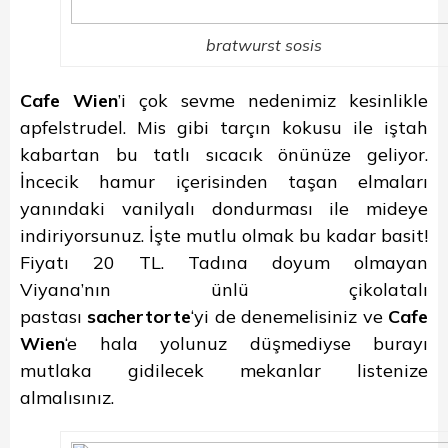
bratwurst sosis
Cafe Wien
’i çok sevme nedenimiz kesinlikle
apfelstrudel. Mis gibi tarçın kokusu ile iştah
kabartan bu tatlı sıcacık önünüze geliyor.
İncecik hamur içerisinden taşan elmaları
yanındaki vanilyalı dondurması ile mideye
indiriyorsunuz. İşte mutlu olmak bu kadar basit!
Fiyatı 20 TL. Tadına doyum olmayan
Viyana’nın ünlü çikolatalı
pastası
sachertorte
‘yi de denemelisiniz ve
Cafe
Wien
‘e hala yolunuz düşmediyse burayı
mutlaka gidilecek mekanlar listenize
almalısınız.