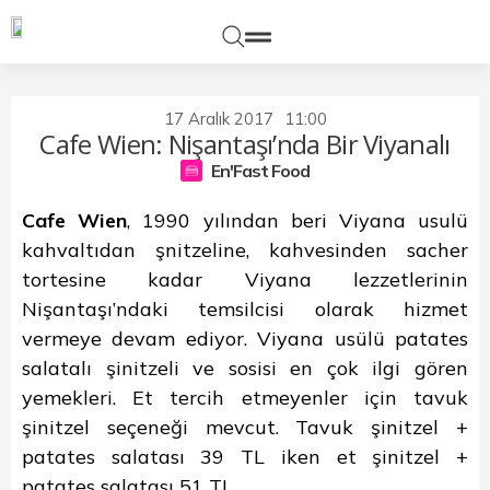
17 Aralık 2017
11:00
Cafe Wien: Nişantaşı’nda Bir Viyanalı
En'Fast Food
Cafe Wien
, 1990 yılından beri Viyana usulü
kahvaltıdan şnitzeline, kahvesinden sacher
tortesine kadar Viyana lezzetlerinin
Nişantaşı’ndaki temsilcisi olarak hizmet
vermeye devam ediyor. Viyana usülü patates
salatalı şinitzeli ve sosisi en çok ilgi gören
yemekleri. Et tercih etmeyenler için tavuk
şinitzel seçeneği mevcut. Tavuk şinitzel +
patates salatası 39 TL iken et şinitzel +
patates salatası 51 TL.