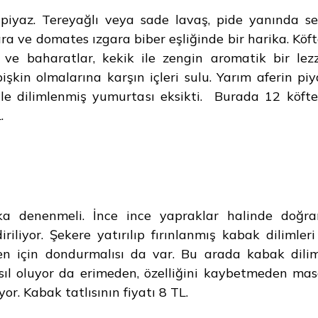
 piyaz. Tereyağlı veya sade lavaş, pide yanında se
ra ve domates ızgara biber eşliğinde bir harika. Köft
 ve baharatlar, kekik ile zengin aromatik bir lez
işkin olmalarına karşın içleri sulu. Yarım aferin piy
le dilimlenmiş yumurtası eksikti. Burada 12 köfte
.
ka denenmeli. İnce ince yapraklar halinde doğr
iliyor. Şekere yatırılıp fırınlanmış kabak dilimleri
en için dondurmalısı da var. Bu arada kabak dilim
nasıl oluyor da erimeden, özelliğini kaybetmeden ma
r. Kabak tatlısının fiyatı 8 TL.