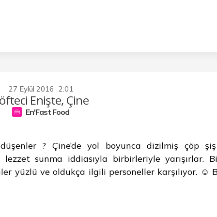
27 Eylül 2016
2:01
öfteci Enişte, Çine
En'Fast Food
düşenler ? Çine’de yol boyunca dizilmiş çöp şi
ir lezzet sunma iddiasıyla birbirleriyle yarışırlar. B
ler yüzlü ve oldukça ilgili personeller karşılıyor. ☺️ B