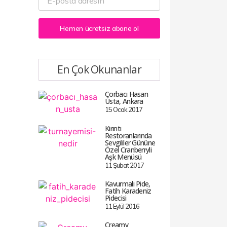
Hemen ücretsiz abone ol
En Çok Okunanlar
Çorbacı Hasan
Usta, Ankara
15 Ocak 2017
Kırıntı
Restoranlarında
Sevgililer Gününe
Özel Cranberryli
Aşk Menüsü
11 Şubat 2017
Kavurmalı Pide,
Fatih Karadeniz
Pidecisi
11 Eylül 2016
Creamy