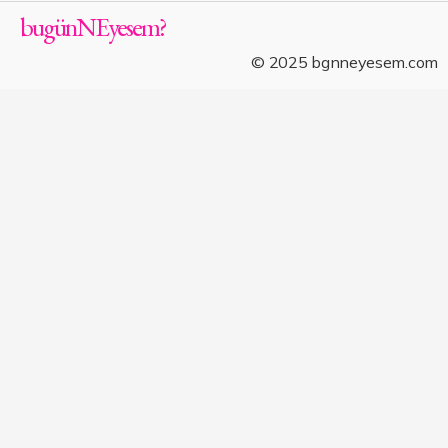
bugün
NE
yesem
?
© 2025 bgnneyesem.com