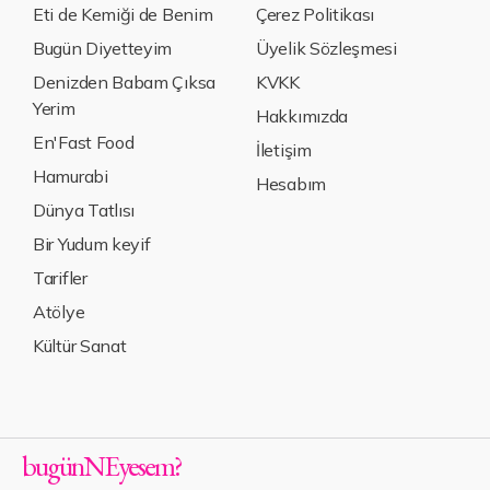
Eti de Kemiği de Benim
Çerez Politikası
Bugün Diyetteyim
Üyelik Sözleşmesi
Denizden Babam Çıksa
KVKK
Yerim
Hakkımızda
En'Fast Food
İletişim
Hamurabi
Hesabım
Dünya Tatlısı
Bir Yudum keyif
Tarifler
Atölye
Kültür Sanat
bugün
NE
yesem
?