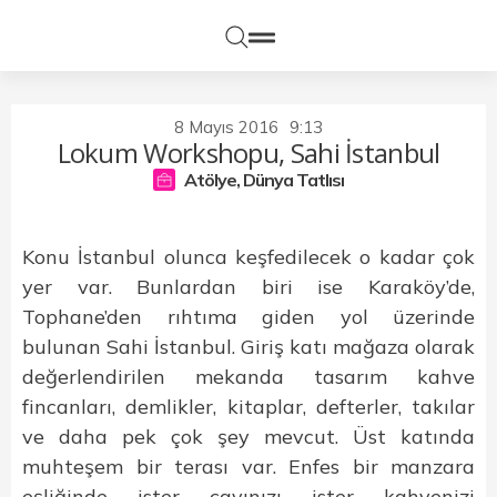
8 Mayıs 2016
9:13
Lokum Workshopu, Sahi İstanbul
Atölye
,
Dünya Tatlısı
Konu İstanbul olunca keşfedilecek o kadar çok
yer var. Bunlardan biri ise Karaköy’de,
Tophane’den rıhtıma giden yol üzerinde
bulunan Sahi İstanbul. Giriş katı mağaza olarak
değerlendirilen mekanda tasarım kahve
fincanları, demlikler, kitaplar, defterler, takılar
ve daha pek çok şey mevcut. Üst katında
muhteşem bir terası var. Enfes bir manzara
eşliğinde ister çayınızı ister kahvenizi